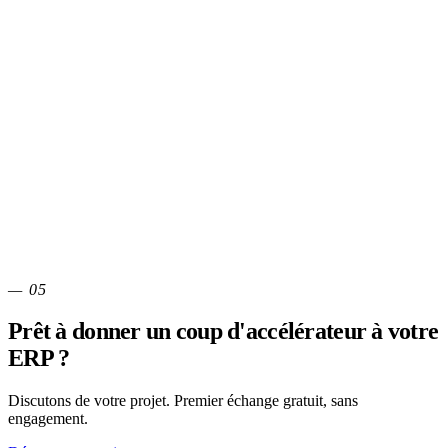
Interlocuteur dédié
Audit cybersécurité inclus
Démo en libre accès 24/7
Voyez par vous-même
Instance complète avec données fictives. Quarantaine, coffre-fort
SIV, protection des liens, dashboard sécurité — tout est là, sans
inscription.
— 05
Lancer la démo
Demander un devis
Prêt à donner un coup d'accélérateur à votre
ERP ?
Discutons de votre projet. Premier échange gratuit, sans
engagement.