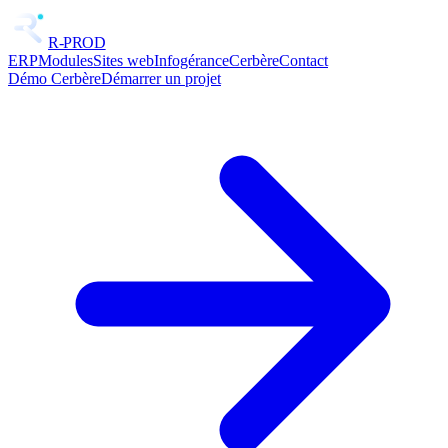
R-PROD
ERP
Modules
Sites web
Infogérance
Cerbère
Contact
Démo Cerbère
Démarrer un projet