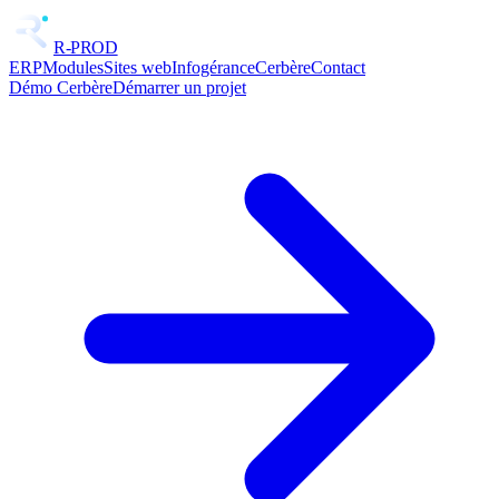
R-PROD
ERP
Modules
Sites web
Infogérance
Cerbère
Contact
Démo Cerbère
Démarrer un projet