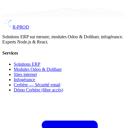
Suivi de projet transparent
Hébergement et données en France
R-PROD
Solutions ERP sur mesure, modules Odoo & Dolibarr, infogérance.
Experts Node.js & React.
Services
Solutions ERP
Modules Odoo & Dolibarr
Sites internet
Infogérance
Cerbère — Sécurité email
Démo Cerbère (libre accès)