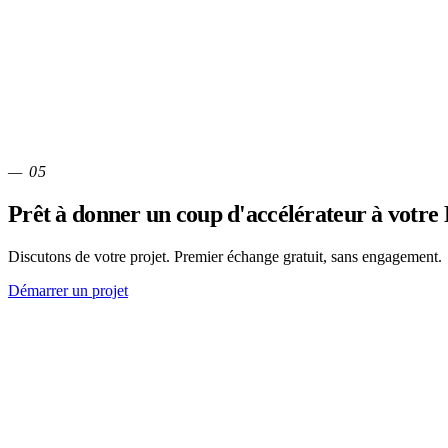
Règles métier, validations, notifications, génération de documents. Pi
Opti
Performance
— 05
Audit de performance, optimisation des requêtes, indexation, tuning s
Prêt à donner un coup d'accélérateur à votre
Discutons de votre projet. Premier échange gratuit, sans engagement.
Démarrer un projet