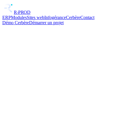
R-PROD
ERP
Modules
Sites web
Infogérance
Cerbère
Contact
Démo Cerbère
Démarrer un projet