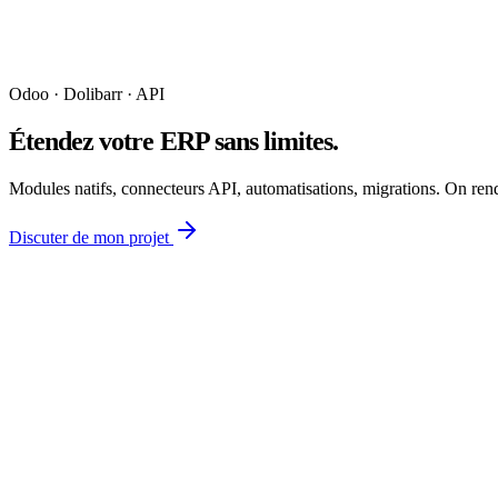
Odoo · Dolibarr · API
Étendez votre ERP
sans limites
.
Modules natifs, connecteurs API, automatisations, migrations. On rend
Discuter de mon projet
Odoo
Modules Odoo
Développement natif Odoo v14 à v17 : modèles, vues, workflows, r
Dolibarr